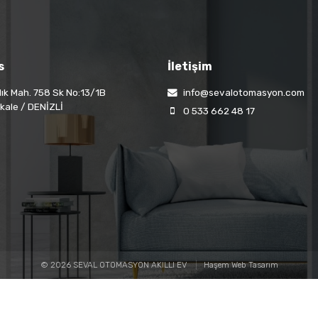
s
İletişim
lık Mah. 758 Sk No:13/1B
info@sevalotomasyon.com
ale / DENİZLİ
0 533 662 48 17
© 2026 SEVAL OTOMASYON AKILLI EV
Haşem Web Tasarım